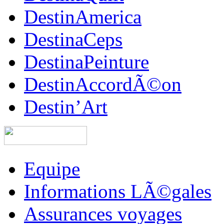
DestinAmerica
DestinaCeps
DestinaPeinture
DestinAccordÃ©on
Destin’Art
Equipe
Informations LÃ©gales
Assurances voyages