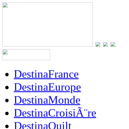
DestinaFrance
DestinaEurope
DestinaMonde
DestinaCroisiÃ¨re
DestinaQuilt