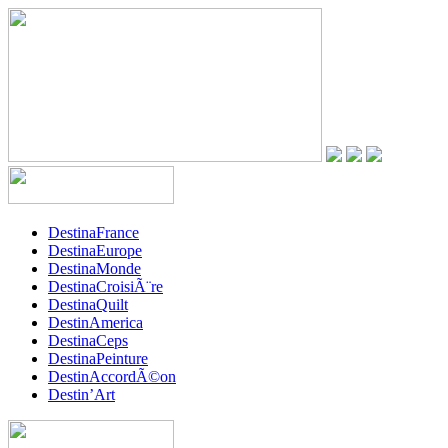
DestinaFrance
DestinaEurope
DestinaMonde
DestinaCroisiÃ¨re
DestinaQuilt
DestinAmerica
DestinaCeps
DestinaPeinture
DestinAccordÃ©on
Destin’Art