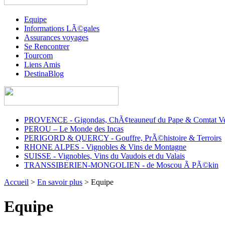
Equipe
Informations LÃ©gales
Assurances voyages
Se Rencontrer
Tourcom
Liens Amis
DestinaBlog
PROVENCE - Gigondas, ChÃ¢teauneuf du Pape & Comtat Ve
PEROU – Le Monde des Incas
PERIGORD & QUERCY - Gouffre, PrÃ©histoire & Terroirs
RHONE ALPES - Vignobles & Vins de Montagne
SUISSE - Vignobles, Vins du Vaudois et du Valais
TRANSSIBERIEN-MONGOLIEN - de Moscou Ã PÃ©kin
Accueil
>
En savoir plus
> Equipe
Equipe