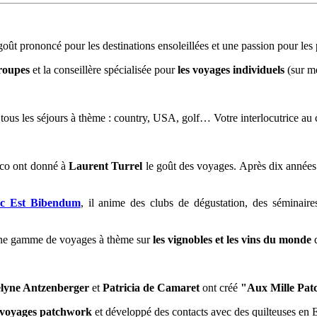
ût prononcé pour les destinations ensoleillées et une passion pour les
groupes
et la conseillère spécialisée pour
les voyages individuels
(sur me
r tous les séjours à thème : country, USA, golf… Votre interlocutrice 
sco ont donné à
Laurent Turrel
le goût des voyages. Après dix années 
c Est Bibendum
, il anime des clubs de dégustation, des séminaires
une gamme de voyages à thème sur
les vignobles et les vins du monde
q
lyne Antzenberger
et
Patricia de Camaret
ont créé
"Aux Mille Pat
 voyages patchwork
et développé des contacts avec des quilteuses en 