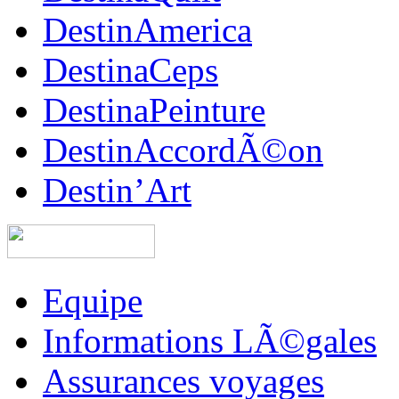
DestinAmerica
DestinaCeps
DestinaPeinture
DestinAccordÃ©on
Destin’Art
Equipe
Informations LÃ©gales
Assurances voyages