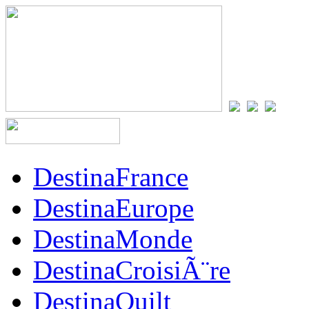
DestinaFrance
DestinaEurope
DestinaMonde
DestinaCroisiÃ¨re
DestinaQuilt