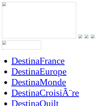
DestinaFrance
DestinaEurope
DestinaMonde
DestinaCroisiÃ¨re
DestinaQuilt