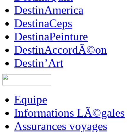
DestinAmerica
DestinaCeps
DestinaPeinture
DestinAccordÃ©on
Destin’Art
Equipe
Informations LÃ©gales
Assurances voyages