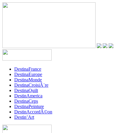
DestinaFrance
DestinaEurope
DestinaMonde
DestinaCroisiÃ¨re
DestinaQuilt
DestinAmerica
DestinaCeps
DestinaPeinture
DestinAccordÃ©on
Destin’Art