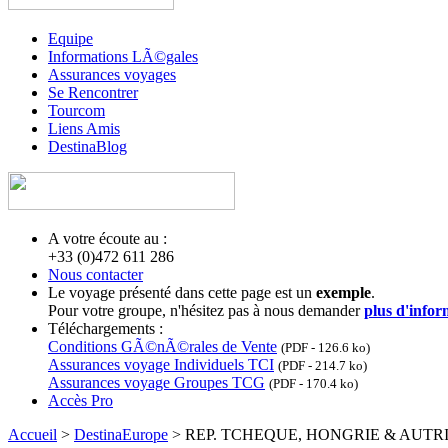
Equipe
Informations LÃ©gales
Assurances voyages
Se Rencontrer
Tourcom
Liens Amis
DestinaBlog
A votre écoute au :
+33 (0)472 611 286
Nous contacter
Le voyage présenté dans cette page est un
exemple
.
Pour votre groupe, n'hésitez pas à nous demander
plus d'infor
Téléchargements :
Conditions GÃ©nÃ©rales de Vente
(PDF - 126.6 ko)
Assurances voyage Individuels TCI
(PDF - 214.7 ko)
Assurances voyage Groupes TCG
(PDF - 170.4 ko)
Accès Pro
Accueil
>
DestinaEurope
> REP. TCHEQUE, HONGRIE & AUTRICHE