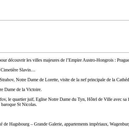
our découvrir les villes majeures de l’Empire Austro-Hongrois : Pragu
l, Cimetière Slavin…
 Strahov, Notre Dame de Lorette, visite de la nef principale de la Cath
tre Dame de la Victoire.
osefov, le quartier juif, Eglise Notre Dame du Tyn, Hôtel de Ville avec
e baroque St Nicolas.
été de Hagsbourg – Grande Galerie, appartements impériaux, Wagenburg e