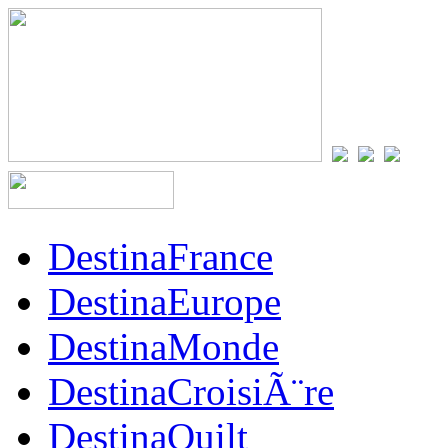
DestinaFrance
DestinaEurope
DestinaMonde
DestinaCroisiÃ¨re
DestinaQuilt