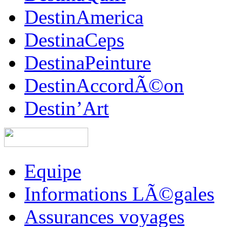
DestinAmerica
DestinaCeps
DestinaPeinture
DestinAccordÃ©on
Destin’Art
Equipe
Informations LÃ©gales
Assurances voyages