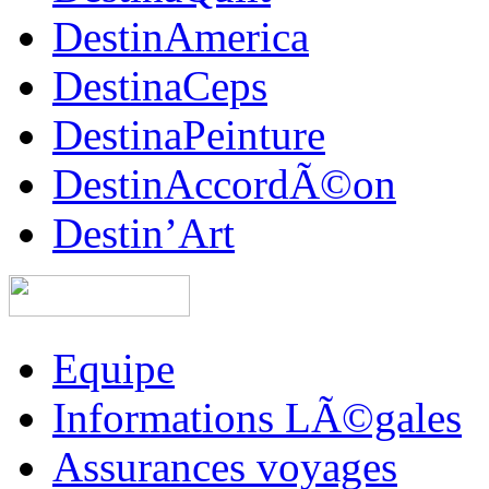
DestinAmerica
DestinaCeps
DestinaPeinture
DestinAccordÃ©on
Destin’Art
Equipe
Informations LÃ©gales
Assurances voyages