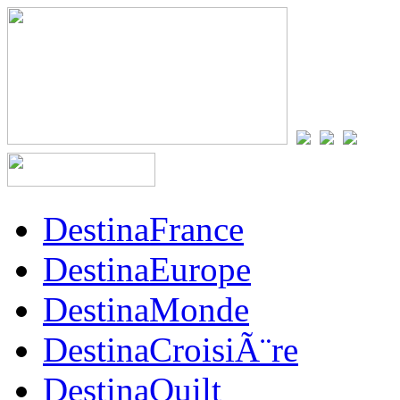
DestinaFrance
DestinaEurope
DestinaMonde
DestinaCroisiÃ¨re
DestinaQuilt