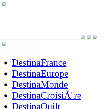
DestinaFrance
DestinaEurope
DestinaMonde
DestinaCroisiÃ¨re
DestinaQuilt