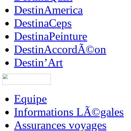
DestinAmerica
DestinaCeps
DestinaPeinture
DestinAccordÃ©on
Destin’Art
Equipe
Informations LÃ©gales
Assurances voyages